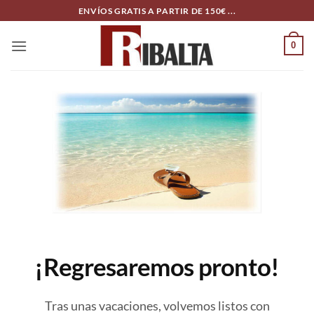
Skip
ENVÍOS GRATIS A PARTIR DE 150€ ...
to
content
0
¡Regresaremos pronto!
Tras unas vacaciones, volvemos listos con