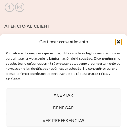
ATENCIÓ AL CLIENT
Contacte
Gestionar consentimiento
Para ofrecer las mejores experiencias, utilizamos tecnologías como las cookies
INFORMACIÓ LEGAL
para almacenar y/o acceder a la información del dispositivo. El consentimiento
de estas tecnologías nos permitirá procesar datos como el comportamiento de
navegación o las identificaciones únicas en este sitio. No consentir o retirar el
Avís Legal
consentimiento, puede afectar negativamente a ciertas características y
funciones.
Termes i condicions
Política de privadesa
ACEPTAR
Política de galetes
DENEGAR
VER PREFERENCIAS
Visa
PayPal
MasterCard