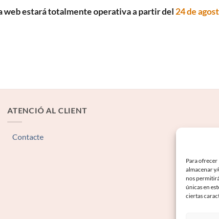
a web estará totalmente operativa a partir del
24 de agos
ATENCIÓ AL CLIENT
Contacte
Para ofrecer 
almacenar y/o
nos permitir
únicas en est
ciertas carac