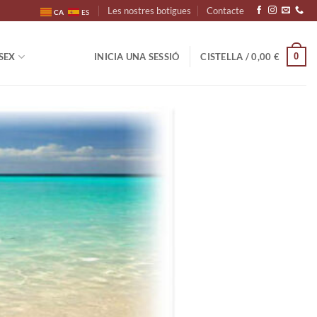
Les nostres botigues
Contacte
CA
ES
0
SEX
INICIA UNA SESSIÓ
CISTELLA /
0,00
€