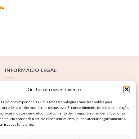
to
.
INFORMACIÓ LEGAL
Avís Legal
Gestionar consentimiento
Termes i condicions
las mejores experiencias, utilizamos tecnologías como las cookies para
 acceder a la información del dispositivo. El consentimiento de estas tecnologías
Política de privadesa
á procesar datos como el comportamiento de navegación o las identificaciones
Política de galetes
e sitio. No consentir o retirar el consentimiento, puede afectar negativamente a
terísticas y funciones.