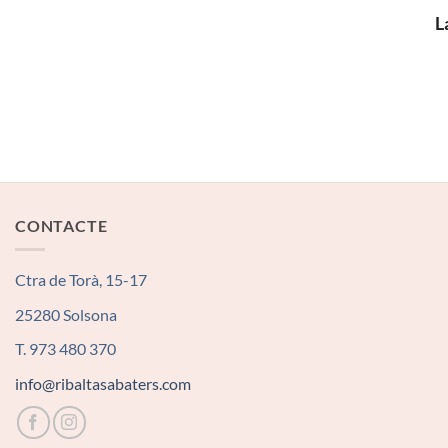
L
CONTACTE
Ctra de Torà, 15-17
25280 Solsona
T. 973 480 370
info@ribaltasabaters.com