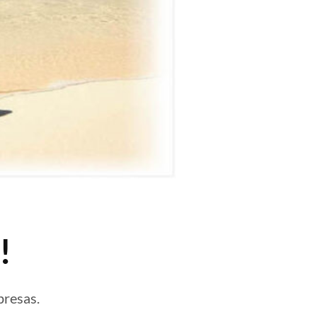
!
presas.