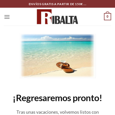
Skip
ENVÍOS GRATIS A PARTIR DE 150€ ...
to
content
0
¡Regresaremos pronto!
Tras unas vacaciones, volvemos listos con