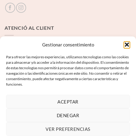
ATENCIÓ AL CLIENT
Contacte
Gestionar consentimiento
Para ofrecer las mejores experiencias, utilizamos tecnologías como las cookies
INFORMACIÓ LEGAL
para almacenar y/o acceder a la información del dispositivo. El consentimiento
de estas tecnologías nos permitirá procesar datos como el comportamiento de
navegación o las identificaciones únicas en este sitio. No consentir o retirar el
Avís Legal
consentimiento, puede afectar negativamente a ciertas características y
funciones.
Termes i condicions
Política de privadesa
ACEPTAR
Política de galetes
DENEGAR
VER PREFERENCIAS
Visa
PayPal
MasterCard