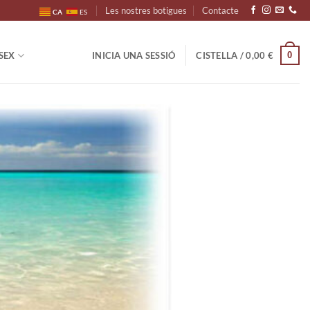
Les nostres botigues
Contacte
CA
ES
0
SEX
INICIA UNA SESSIÓ
CISTELLA /
0,00
€