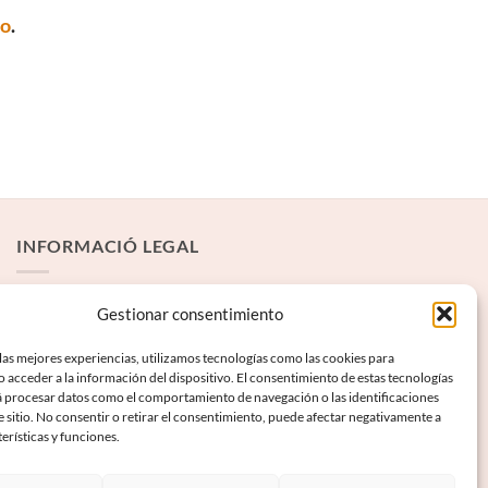
to
.
INFORMACIÓ LEGAL
Avís Legal
Gestionar consentimiento
Termes i condicions
las mejores experiencias, utilizamos tecnologías como las cookies para
 acceder a la información del dispositivo. El consentimiento de estas tecnologías
Política de privadesa
á procesar datos como el comportamiento de navegación o las identificaciones
Política de galetes
e sitio. No consentir o retirar el consentimiento, puede afectar negativamente a
terísticas y funciones.