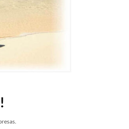
!
presas.