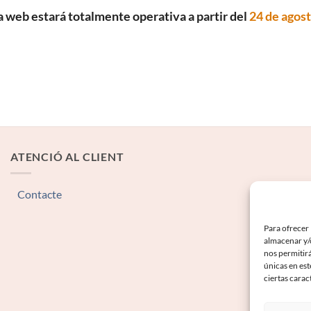
a web estará totalmente operativa a partir del
24 de agos
ATENCIÓ AL CLIENT
Contacte
Para ofrecer 
almacenar y/o
nos permitir
únicas en est
ciertas carac