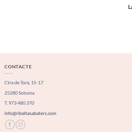
L
CONTACTE
Ctra de Torà, 15-17
25280 Solsona
T. 973 480 370
info@ribaltasabaters.com