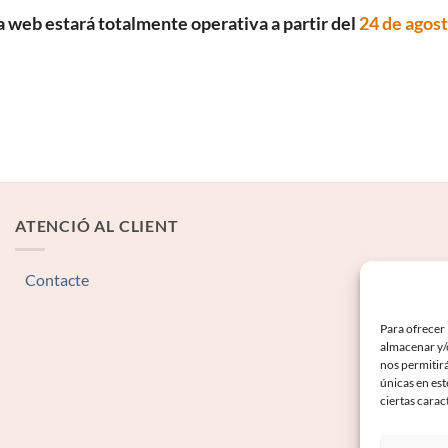
a web estará totalmente operativa a partir del
24 de agos
ATENCIÓ AL CLIENT
Contacte
Para ofrecer 
almacenar y/o
nos permitir
únicas en est
ciertas carac