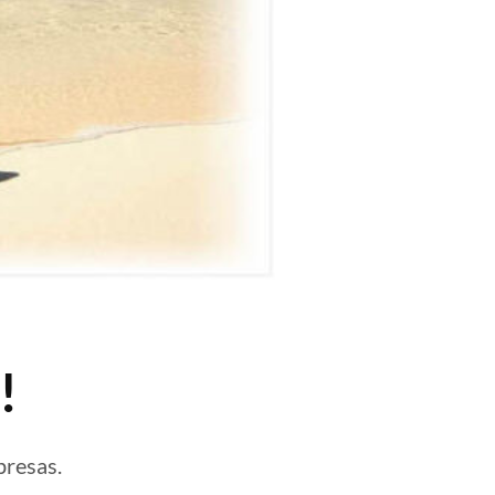
!
presas.