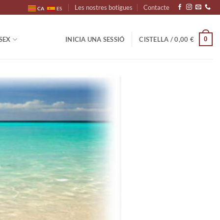
Les nostres botigues
Contacte
CA
ES
0
SEX
INICIA UNA SESSIÓ
CISTELLA /
0,00
€