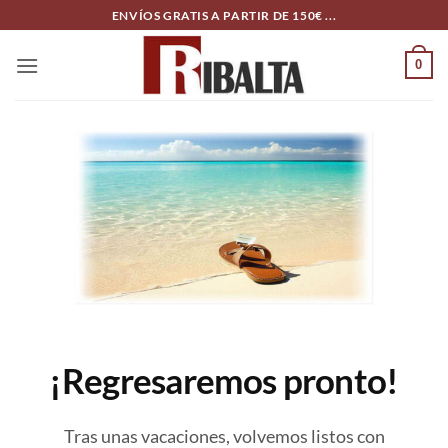
Skip
ENVÍOS GRATIS A PARTIR DE 150€ ...
to
content
0
¡Regresaremos pronto!
Tras unas vacaciones, volvemos listos con