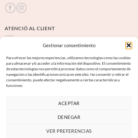
ATENCIÓ AL CLIENT
Contacte
Gestionar consentimiento
Para ofrecer las mejores experiencias, utilizamos tecnologías como las cookies
INFORMACIÓ LEGAL
para almacenar y/o acceder a la información del dispositivo. El consentimiento
de estas tecnologías nos permitirá procesar datos como el comportamiento de
navegación o las identificaciones únicas en este sitio. No consentir o retirar el
Avís Legal
consentimiento, puede afectar negativamente a ciertas características y
funciones.
Termes i condicions
Política de privadesa
ACEPTAR
Política de galetes
DENEGAR
VER PREFERENCIAS
Visa
PayPal
MasterCard