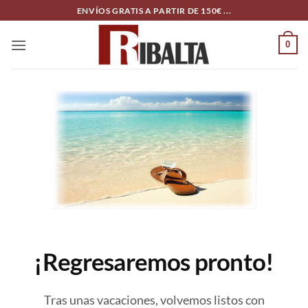
Skip
ENVÍOS GRATIS A PARTIR DE 150€ ...
to
content
0
¡Regresaremos pronto!
Tras unas vacaciones, volvemos listos con