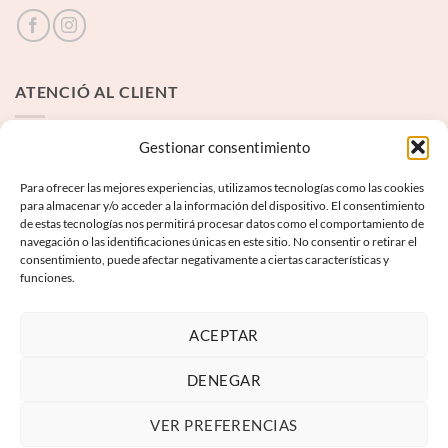
ATENCIÓ AL CLIENT
Contacte
Gestionar consentimiento
Para ofrecer las mejores experiencias, utilizamos tecnologías como las cookies
INFORMACIÓ LEGAL
para almacenar y/o acceder a la información del dispositivo. El consentimiento
de estas tecnologías nos permitirá procesar datos como el comportamiento de
navegación o las identificaciones únicas en este sitio. No consentir o retirar el
Avís Legal
consentimiento, puede afectar negativamente a ciertas características y
funciones.
Termes i condicions
Política de privadesa
ACEPTAR
Política de galetes
DENEGAR
VER PREFERENCIAS
Visa
PayPal
MasterCard