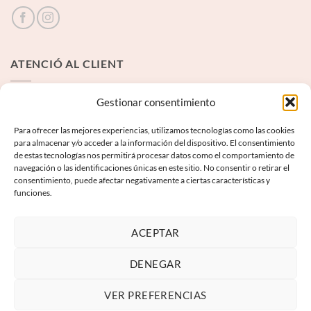
ATENCIÓ AL CLIENT
Contacte
Gestionar consentimiento
Para ofrecer las mejores experiencias, utilizamos tecnologías como las cookies
INFORMACIÓ LEGAL
para almacenar y/o acceder a la información del dispositivo. El consentimiento
de estas tecnologías nos permitirá procesar datos como el comportamiento de
navegación o las identificaciones únicas en este sitio. No consentir o retirar el
Avís Legal
consentimiento, puede afectar negativamente a ciertas características y
funciones.
Termes i condicions
Política de privadesa
ACEPTAR
Política de galetes
DENEGAR
VER PREFERENCIAS
Visa
PayPal
MasterCard