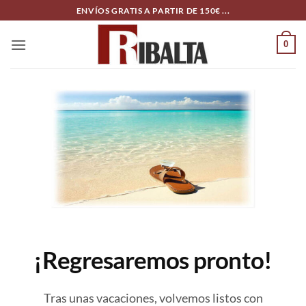
Skip
ENVÍOS GRATIS A PARTIR DE 150€ ...
to
content
0
¡Regresaremos pronto!
Tras unas vacaciones, volvemos listos con