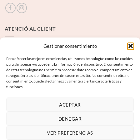
ATENCIÓ AL CLIENT
Contacte
Gestionar consentimiento
Para ofrecer las mejores experiencias, utilizamos tecnologías como las cookies
INFORMACIÓ LEGAL
para almacenar y/o acceder a la información del dispositivo. El consentimiento
de estas tecnologías nos permitirá procesar datos como el comportamiento de
navegación o las identificaciones únicas en este sitio. No consentir o retirar el
Avís Legal
consentimiento, puede afectar negativamente a ciertas características y
funciones.
Termes i condicions
Política de privadesa
ACEPTAR
Política de galetes
DENEGAR
VER PREFERENCIAS
Visa
PayPal
MasterCard