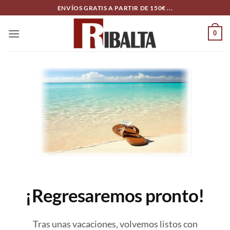
Skip
ENVÍOS GRATIS A PARTIR DE 150€ ...
to
content
0
¡Regresaremos pronto!
Tras unas vacaciones, volvemos listos con