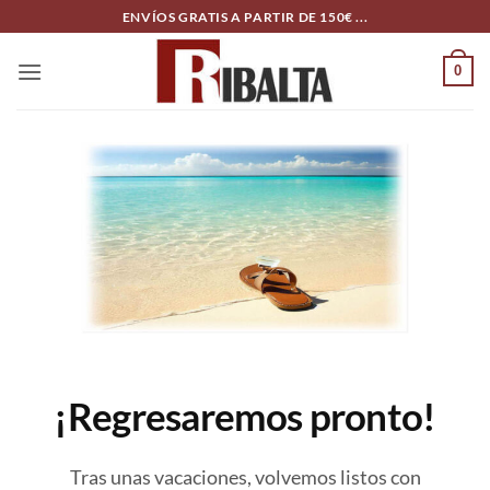
Skip
ENVÍOS GRATIS A PARTIR DE 150€ ...
to
content
0
¡Regresaremos pronto!
Tras unas vacaciones, volvemos listos con