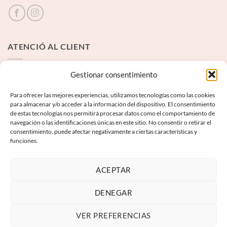
ATENCIÓ AL CLIENT
Contacte
Gestionar consentimiento
Para ofrecer las mejores experiencias, utilizamos tecnologías como las cookies
INFORMACIÓ LEGAL
para almacenar y/o acceder a la información del dispositivo. El consentimiento
de estas tecnologías nos permitirá procesar datos como el comportamiento de
navegación o las identificaciones únicas en este sitio. No consentir o retirar el
Avís Legal
consentimiento, puede afectar negativamente a ciertas características y
funciones.
Termes i condicions
Política de privadesa
ACEPTAR
Política de galetes
DENEGAR
VER PREFERENCIAS
Visa
PayPal
MasterCard