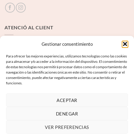
ATENCIÓ AL CLIENT
Contacte
Gestionar consentimiento
Para ofrecer las mejores experiencias, utilizamos tecnologías como las cookies
INFORMACIÓ LEGAL
para almacenar y/o acceder a la información del dispositivo. El consentimiento
de estas tecnologías nos permitirá procesar datos como el comportamiento de
navegación o las identificaciones únicas en este sitio. No consentir o retirar el
Avís Legal
consentimiento, puede afectar negativamente a ciertas características y
funciones.
Termes i condicions
Política de privadesa
ACEPTAR
Política de galetes
DENEGAR
VER PREFERENCIAS
Visa
PayPal
MasterCard