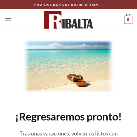
Skip
ENVÍOS GRATIS A PARTIR DE 150€ ...
to
content
0
¡Regresaremos pronto!
Tras unas vacaciones, volvemos listos con