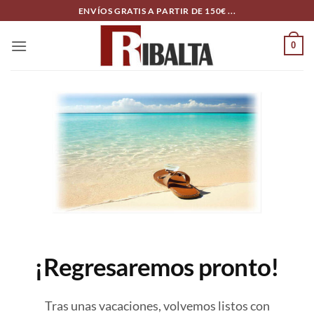
Skip
ENVÍOS GRATIS A PARTIR DE 150€ ...
to
content
0
¡Regresaremos pronto!
Tras unas vacaciones, volvemos listos con