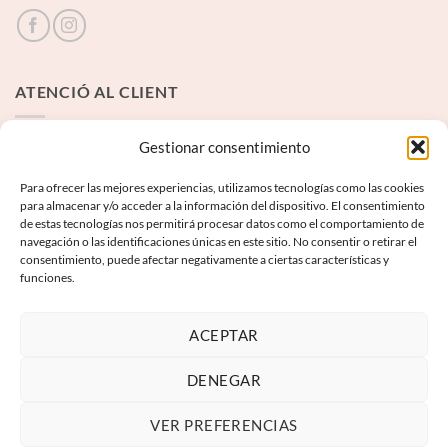
ATENCIÓ AL CLIENT
Contacte
Gestionar consentimiento
Para ofrecer las mejores experiencias, utilizamos tecnologías como las cookies
INFORMACIÓ LEGAL
para almacenar y/o acceder a la información del dispositivo. El consentimiento
de estas tecnologías nos permitirá procesar datos como el comportamiento de
navegación o las identificaciones únicas en este sitio. No consentir o retirar el
Avís Legal
consentimiento, puede afectar negativamente a ciertas características y
funciones.
Termes i condicions
Política de privadesa
ACEPTAR
Política de galetes
DENEGAR
VER PREFERENCIAS
Visa
PayPal
MasterCard