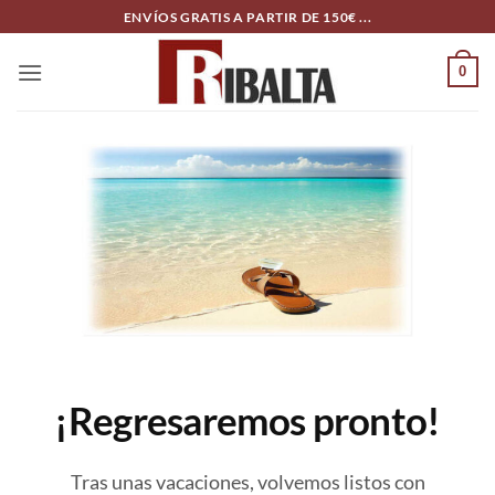
Skip
ENVÍOS GRATIS A PARTIR DE 150€ ...
to
content
0
¡Regresaremos pronto!
Tras unas vacaciones, volvemos listos con