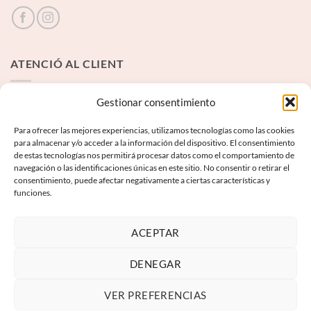
ATENCIÓ AL CLIENT
Contacte
Gestionar consentimiento
Para ofrecer las mejores experiencias, utilizamos tecnologías como las cookies
INFORMACIÓ LEGAL
para almacenar y/o acceder a la información del dispositivo. El consentimiento
de estas tecnologías nos permitirá procesar datos como el comportamiento de
navegación o las identificaciones únicas en este sitio. No consentir o retirar el
Avís Legal
consentimiento, puede afectar negativamente a ciertas características y
funciones.
Termes i condicions
Política de privadesa
ACEPTAR
Política de galetes
DENEGAR
VER PREFERENCIAS
Visa
PayPal
MasterCard