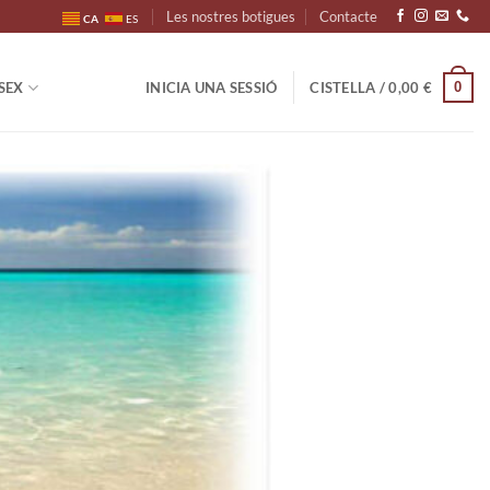
Les nostres botigues
Contacte
CA
ES
0
SEX
INICIA UNA SESSIÓ
CISTELLA /
0,00
€