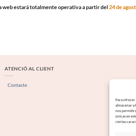
a web estará totalmente operativa a partir del
24 de agos
ATENCIÓ AL CLIENT
Contacte
Para ofrecer 
almacenar y/o
nos permitir
únicas en est
ciertas carac