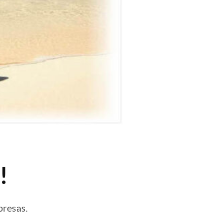
!
presas.