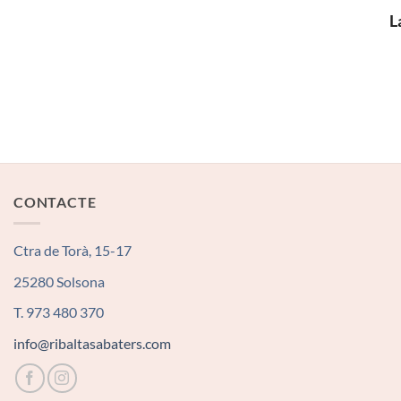
L
CONTACTE
Ctra de Torà, 15-17
25280 Solsona
T. 973 480 370
info@ribaltasabaters.com