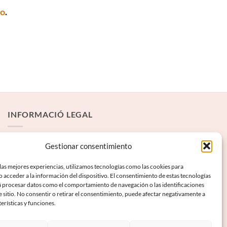
to
.
INFORMACIÓ LEGAL
Avís Legal
Gestionar consentimiento
Termes i condicions
las mejores experiencias, utilizamos tecnologías como las cookies para
 acceder a la información del dispositivo. El consentimiento de estas tecnologías
Política de privadesa
á procesar datos como el comportamiento de navegación o las identificaciones
Política de galetes
e sitio. No consentir o retirar el consentimiento, puede afectar negativamente a
terísticas y funciones.