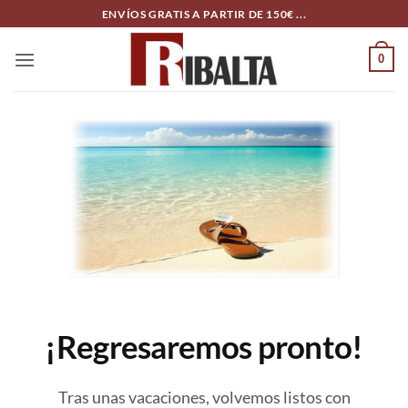
Skip
ENVÍOS GRATIS A PARTIR DE 150€ ...
to
content
0
¡Regresaremos pronto!
Tras unas vacaciones, volvemos listos con