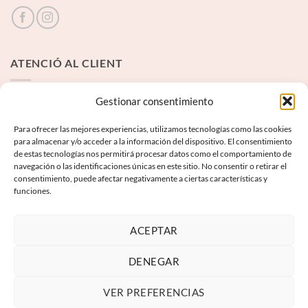
ATENCIÓ AL CLIENT
Contacte
Gestionar consentimiento
Para ofrecer las mejores experiencias, utilizamos tecnologías como las cookies
INFORMACIÓ LEGAL
para almacenar y/o acceder a la información del dispositivo. El consentimiento
de estas tecnologías nos permitirá procesar datos como el comportamiento de
navegación o las identificaciones únicas en este sitio. No consentir o retirar el
Avís Legal
consentimiento, puede afectar negativamente a ciertas características y
funciones.
Termes i condicions
Política de privadesa
ACEPTAR
Política de galetes
DENEGAR
VER PREFERENCIAS
Visa
PayPal
MasterCard