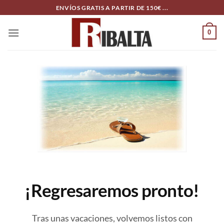
Skip
ENVÍOS GRATIS A PARTIR DE 150€ ...
to
content
0
¡Regresaremos pronto!
Tras unas vacaciones, volvemos listos con