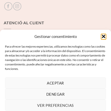
ATENCIÓ AL CLIENT
Contacte
Gestionar consentimiento
Para ofrecer las mejores experiencias, utilizamos tecnologías como las cookies
INFORMACIÓ LEGAL
para almacenar y/o acceder a la información del dispositivo. El consentimiento
de estas tecnologías nos permitirá procesar datos como el comportamiento de
navegación o las identificaciones únicas en este sitio. No consentir o retirar el
Avís Legal
consentimiento, puede afectar negativamente a ciertas características y
funciones.
Termes i condicions
Política de privadesa
ACEPTAR
Política de galetes
DENEGAR
VER PREFERENCIAS
Visa
PayPal
MasterCard