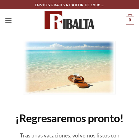
Skip
ENVÍOS GRATIS A PARTIR DE 150€ ...
to
content
0
¡Regresaremos pronto!
Tras unas vacaciones, volvemos listos con