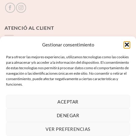
ATENCIÓ AL CLIENT
Contacte
Gestionar consentimiento
Para ofrecer las mejores experiencias, utilizamos tecnologías como las cookies
INFORMACIÓ LEGAL
para almacenar y/o acceder a la información del dispositivo. El consentimiento
de estas tecnologías nos permitirá procesar datos como el comportamiento de
navegación o las identificaciones únicas en este sitio. No consentir o retirar el
Avís Legal
consentimiento, puede afectar negativamente a ciertas características y
funciones.
Termes i condicions
Política de privadesa
ACEPTAR
Política de galetes
DENEGAR
VER PREFERENCIAS
Visa
PayPal
MasterCard