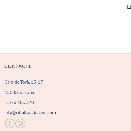
L
CONTACTE
Ctra de Torà, 15-17
25280 Solsona
T. 973 480 370
info@ribaltasabaters.com