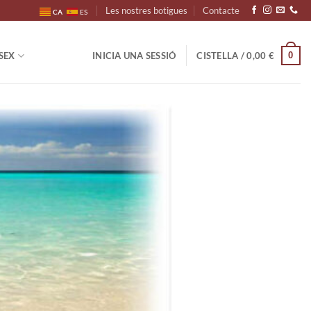
Les nostres botigues
Contacte
CA
ES
0
SEX
INICIA UNA SESSIÓ
CISTELLA /
0,00
€