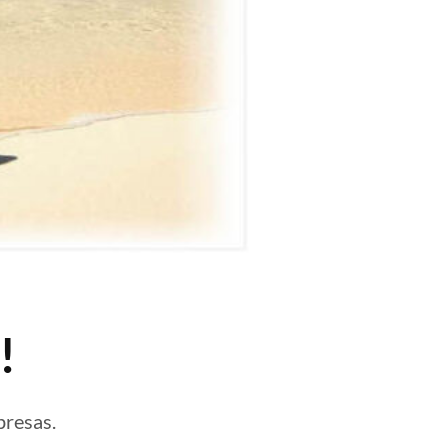
!
presas.