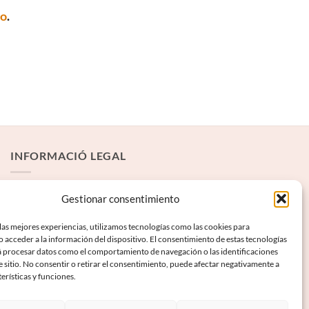
to
.
INFORMACIÓ LEGAL
Avís Legal
Gestionar consentimiento
Termes i condicions
las mejores experiencias, utilizamos tecnologías como las cookies para
 acceder a la información del dispositivo. El consentimiento de estas tecnologías
Política de privadesa
á procesar datos como el comportamiento de navegación o las identificaciones
Política de galetes
e sitio. No consentir o retirar el consentimiento, puede afectar negativamente a
terísticas y funciones.