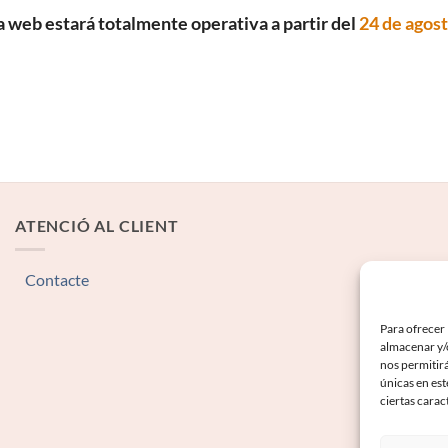
a web estará totalmente operativa a partir del
24 de agos
ATENCIÓ AL CLIENT
Contacte
Para ofrecer 
almacenar y/o
nos permitir
únicas en est
ciertas carac