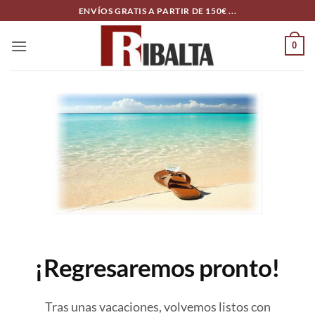
Skip
ENVÍOS GRATIS A PARTIR DE 150€ ...
to
content
0
¡Regresaremos pronto!
Tras unas vacaciones, volvemos listos con