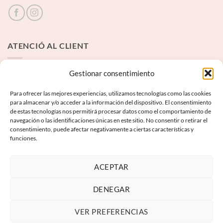
ATENCIÓ AL CLIENT
Contacte
Gestionar consentimiento
Para ofrecer las mejores experiencias, utilizamos tecnologías como las cookies
INFORMACIÓ LEGAL
para almacenar y/o acceder a la información del dispositivo. El consentimiento
de estas tecnologías nos permitirá procesar datos como el comportamiento de
navegación o las identificaciones únicas en este sitio. No consentir o retirar el
Avís Legal
consentimiento, puede afectar negativamente a ciertas características y
funciones.
Termes i condicions
Política de privadesa
ACEPTAR
Política de galetes
DENEGAR
VER PREFERENCIAS
Visa
PayPal
MasterCard