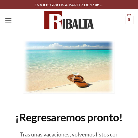
Skip
ENVÍOS GRATIS A PARTIR DE 150€ ...
to
content
0
¡Regresaremos pronto!
Tras unas vacaciones, volvemos listos con