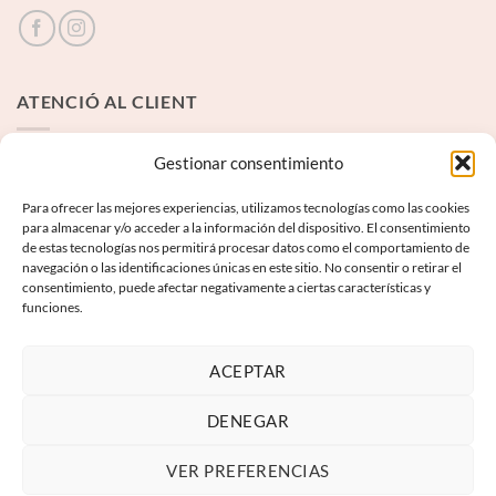
ATENCIÓ AL CLIENT
Contacte
Gestionar consentimiento
Para ofrecer las mejores experiencias, utilizamos tecnologías como las cookies
INFORMACIÓ LEGAL
para almacenar y/o acceder a la información del dispositivo. El consentimiento
de estas tecnologías nos permitirá procesar datos como el comportamiento de
navegación o las identificaciones únicas en este sitio. No consentir o retirar el
Avís Legal
consentimiento, puede afectar negativamente a ciertas características y
funciones.
Termes i condicions
Política de privadesa
ACEPTAR
Política de galetes
DENEGAR
VER PREFERENCIAS
Visa
PayPal
MasterCard