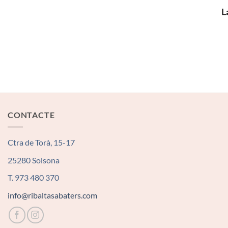
L
CONTACTE
Ctra de Torà, 15-17
25280 Solsona
T. 973 480 370
info@ribaltasabaters.com