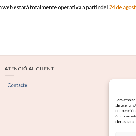
a web estará totalmente operativa a partir del
24 de agos
ATENCIÓ AL CLIENT
Contacte
Para ofrecer 
almacenar y/o
nos permitir
únicas en est
ciertas carac