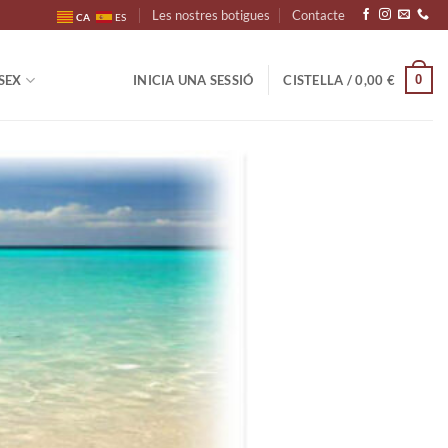
Les nostres botigues
Contacte
CA
ES
0
SEX
INICIA UNA SESSIÓ
CISTELLA /
0,00
€