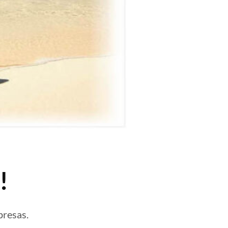
!
presas.