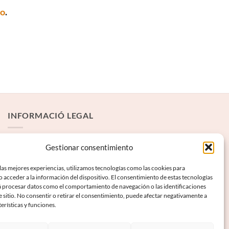
to
.
INFORMACIÓ LEGAL
Avís Legal
Gestionar consentimiento
Termes i condicions
las mejores experiencias, utilizamos tecnologías como las cookies para
 acceder a la información del dispositivo. El consentimiento de estas tecnologías
Política de privadesa
á procesar datos como el comportamiento de navegación o las identificaciones
Política de galetes
e sitio. No consentir o retirar el consentimiento, puede afectar negativamente a
terísticas y funciones.