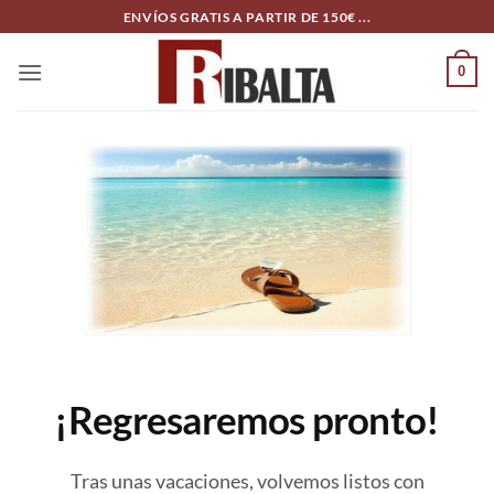
Skip
ENVÍOS GRATIS A PARTIR DE 150€ ...
to
content
0
¡Regresaremos pronto!
Tras unas vacaciones, volvemos listos con