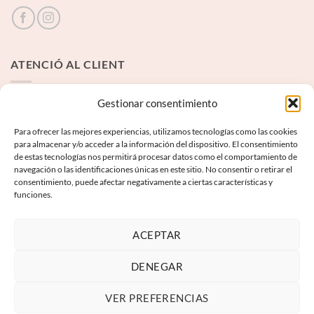
ATENCIÓ AL CLIENT
Contacte
Gestionar consentimiento
Para ofrecer las mejores experiencias, utilizamos tecnologías como las cookies
INFORMACIÓ LEGAL
para almacenar y/o acceder a la información del dispositivo. El consentimiento
de estas tecnologías nos permitirá procesar datos como el comportamiento de
navegación o las identificaciones únicas en este sitio. No consentir o retirar el
Avís Legal
consentimiento, puede afectar negativamente a ciertas características y
funciones.
Termes i condicions
Política de privadesa
ACEPTAR
Política de galetes
DENEGAR
VER PREFERENCIAS
Visa
PayPal
MasterCard