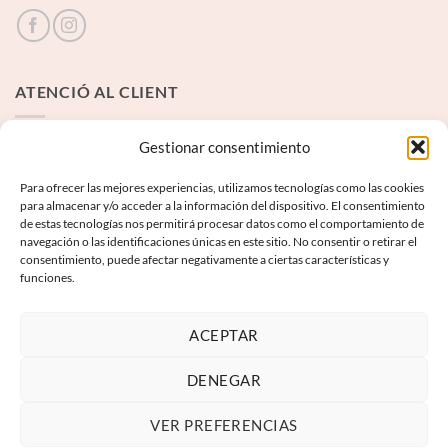
ATENCIÓ AL CLIENT
Contacte
Gestionar consentimiento
Para ofrecer las mejores experiencias, utilizamos tecnologías como las cookies
INFORMACIÓ LEGAL
para almacenar y/o acceder a la información del dispositivo. El consentimiento
de estas tecnologías nos permitirá procesar datos como el comportamiento de
navegación o las identificaciones únicas en este sitio. No consentir o retirar el
Avís Legal
consentimiento, puede afectar negativamente a ciertas características y
funciones.
Termes i condicions
Política de privadesa
ACEPTAR
Política de galetes
DENEGAR
VER PREFERENCIAS
Visa
PayPal
MasterCard