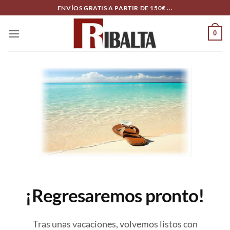
Skip
ENVÍOS GRATIS A PARTIR DE 150€ ...
to
content
0
¡Regresaremos pronto!
Tras unas vacaciones, volvemos listos con