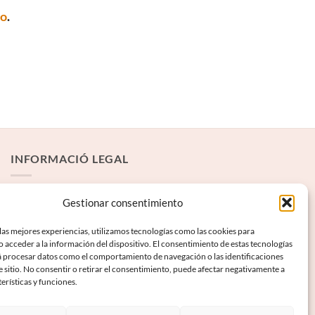
to
.
INFORMACIÓ LEGAL
Avís Legal
Gestionar consentimiento
Termes i condicions
las mejores experiencias, utilizamos tecnologías como las cookies para
 acceder a la información del dispositivo. El consentimiento de estas tecnologías
Política de privadesa
á procesar datos como el comportamiento de navegación o las identificaciones
Política de galetes
e sitio. No consentir o retirar el consentimiento, puede afectar negativamente a
terísticas y funciones.