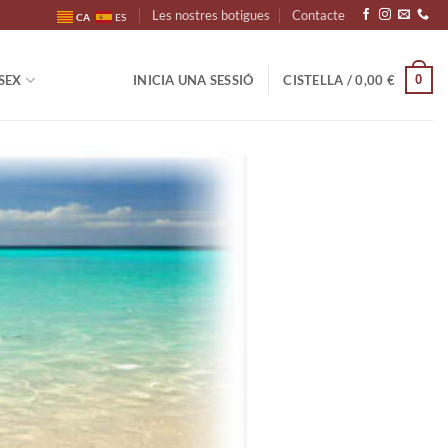
Les nostres botigues
Contacte
CA
ES
0
SEX
INICIA UNA SESSIÓ
CISTELLA /
0,00
€