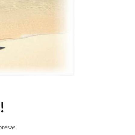
!
presas.