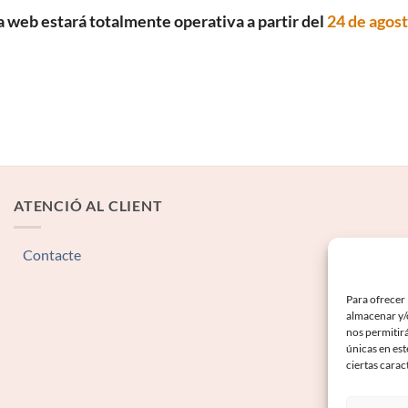
a web estará totalmente operativa a partir del
24 de agos
ATENCIÓ AL CLIENT
Contacte
Para ofrecer 
almacenar y/o
nos permitir
únicas en est
ciertas carac