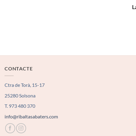
L
CONTACTE
Ctra de Torà, 15-17
25280 Solsona
T. 973 480 370
info@ribaltasabaters.com