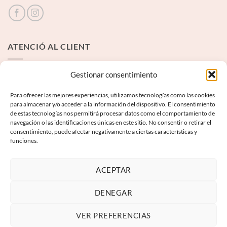
ATENCIÓ AL CLIENT
Contacte
Gestionar consentimiento
Para ofrecer las mejores experiencias, utilizamos tecnologías como las cookies
INFORMACIÓ LEGAL
para almacenar y/o acceder a la información del dispositivo. El consentimiento
de estas tecnologías nos permitirá procesar datos como el comportamiento de
navegación o las identificaciones únicas en este sitio. No consentir o retirar el
Avís Legal
consentimiento, puede afectar negativamente a ciertas características y
funciones.
Termes i condicions
Política de privadesa
ACEPTAR
Política de galetes
DENEGAR
VER PREFERENCIAS
Visa
PayPal
MasterCard