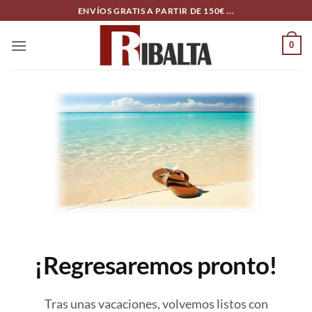
Skip
ENVÍOS GRATIS A PARTIR DE 150€ ...
to
content
0
¡Regresaremos pronto!
Tras unas vacaciones, volvemos listos con