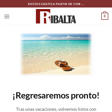
Skip
ENVÍOS GRATIS A PARTIR DE 150€ ...
to
content
0
¡Regresaremos pronto!
Tras unas vacaciones, volvemos listos con