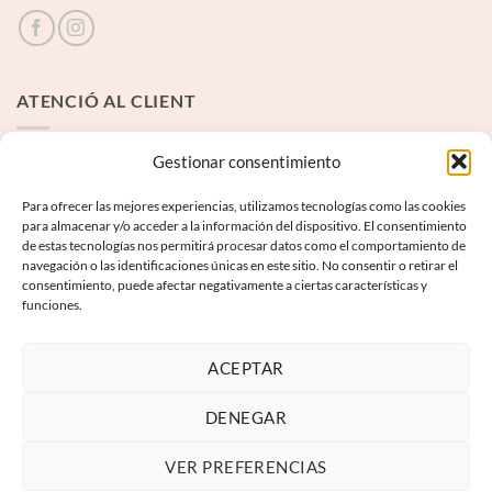
ATENCIÓ AL CLIENT
Contacte
Gestionar consentimiento
Para ofrecer las mejores experiencias, utilizamos tecnologías como las cookies
INFORMACIÓ LEGAL
para almacenar y/o acceder a la información del dispositivo. El consentimiento
de estas tecnologías nos permitirá procesar datos como el comportamiento de
navegación o las identificaciones únicas en este sitio. No consentir o retirar el
Avís Legal
consentimiento, puede afectar negativamente a ciertas características y
funciones.
Termes i condicions
Política de privadesa
ACEPTAR
Política de galetes
DENEGAR
VER PREFERENCIAS
Visa
PayPal
MasterCard