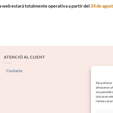
a web estará totalmente operativa a partir del
24 de agos
ATENCIÓ AL CLIENT
Contacte
Para ofrecer 
almacenar y/o
nos permitir
únicas en est
ciertas carac