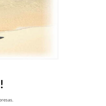
!
presas.