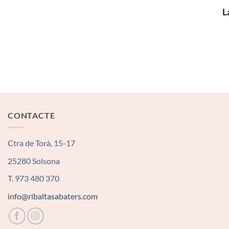
L
CONTACTE
Ctra de Torà, 15-17
25280 Solsona
T. 973 480 370
info@ribaltasabaters.com