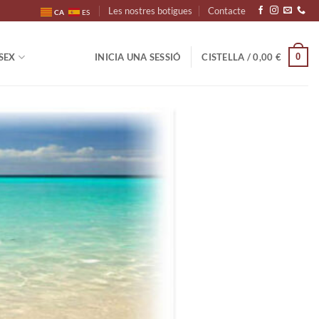
Les nostres botigues
Contacte
CA
ES
0
SEX
INICIA UNA SESSIÓ
CISTELLA /
0,00
€