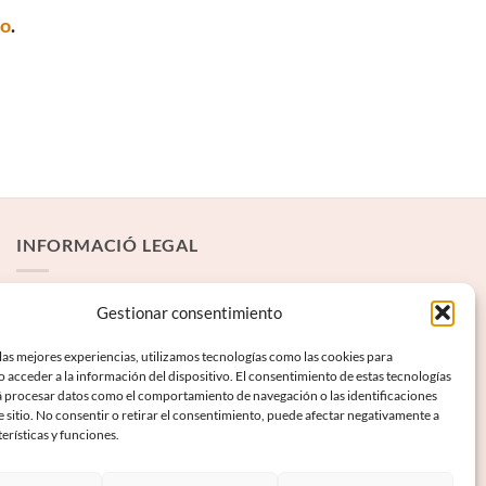
to
.
INFORMACIÓ LEGAL
Avís Legal
Gestionar consentimiento
Termes i condicions
las mejores experiencias, utilizamos tecnologías como las cookies para
 acceder a la información del dispositivo. El consentimiento de estas tecnologías
Política de privadesa
á procesar datos como el comportamiento de navegación o las identificaciones
Política de galetes
e sitio. No consentir o retirar el consentimiento, puede afectar negativamente a
terísticas y funciones.