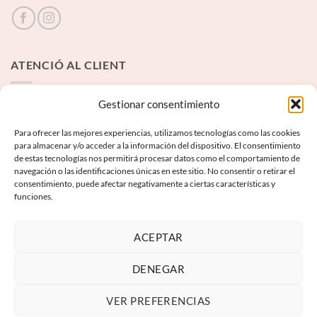
ATENCIÓ AL CLIENT
Contacte
Gestionar consentimiento
Para ofrecer las mejores experiencias, utilizamos tecnologías como las cookies
INFORMACIÓ LEGAL
para almacenar y/o acceder a la información del dispositivo. El consentimiento
de estas tecnologías nos permitirá procesar datos como el comportamiento de
navegación o las identificaciones únicas en este sitio. No consentir o retirar el
Avís Legal
consentimiento, puede afectar negativamente a ciertas características y
funciones.
Termes i condicions
Política de privadesa
ACEPTAR
Política de galetes
DENEGAR
VER PREFERENCIAS
Visa
PayPal
MasterCard