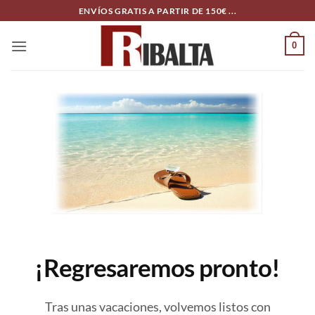
Skip
ENVÍOS GRATIS A PARTIR DE 150€ ...
to
content
0
¡Regresaremos pronto!
Tras unas vacaciones, volvemos listos con