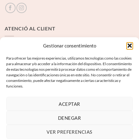
ATENCIÓ AL CLIENT
Contacte
Gestionar consentimiento
Para ofrecer las mejores experiencias, utilizamos tecnologías como las cookies
INFORMACIÓ LEGAL
para almacenar y/o acceder a la información del dispositivo. El consentimiento
de estas tecnologías nos permitirá procesar datos como el comportamiento de
navegación o las identificaciones únicas en este sitio. No consentir o retirar el
Avís Legal
consentimiento, puede afectar negativamente a ciertas características y
funciones.
Termes i condicions
Política de privadesa
ACEPTAR
Política de galetes
DENEGAR
VER PREFERENCIAS
Visa
PayPal
MasterCard