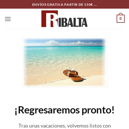
Skip
ENVÍOS GRATIS A PARTIR DE 150€ ...
to
content
0
¡Regresaremos pronto!
Tras unas vacaciones, volvemos listos con