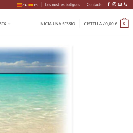
Les nostres botigues
Contacte
CA
ES
0
SEX
INICIA UNA SESSIÓ
CISTELLA /
0,00
€