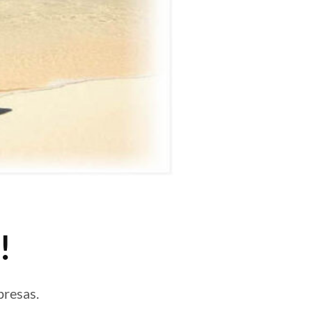
!
presas.