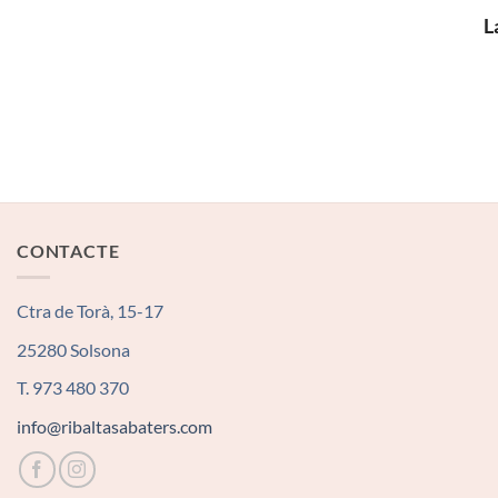
L
CONTACTE
Ctra de Torà, 15-17
25280 Solsona
T. 973 480 370
info@ribaltasabaters.com