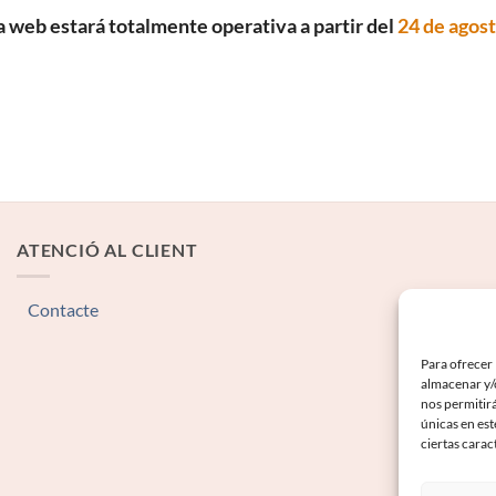
a web estará totalmente operativa a partir del
24 de agos
ATENCIÓ AL CLIENT
Contacte
Para ofrecer 
almacenar y/o
nos permitir
únicas en est
ciertas carac