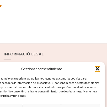
to
.
INFORMACIÓ LEGAL
Avís Legal
Gestionar consentimiento
Termes i condicions
las mejores experiencias, utilizamos tecnologías como las cookies para
 acceder a la información del dispositivo. El consentimiento de estas tecnologías
Política de privadesa
á procesar datos como el comportamiento de navegación o las identificaciones
Política de galetes
e sitio. No consentir o retirar el consentimiento, puede afectar negativamente a
terísticas y funciones.