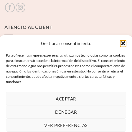
ATENCIÓ AL CLIENT
Contacte
Gestionar consentimiento
Para ofrecer las mejores experiencias, utilizamos tecnologías como las cookies
INFORMACIÓ LEGAL
para almacenar y/o acceder a la información del dispositivo. El consentimiento
de estas tecnologías nos permitirá procesar datos como el comportamiento de
navegación o las identificaciones únicas en este sitio. No consentir o retirar el
Avís Legal
consentimiento, puede afectar negativamente a ciertas características y
funciones.
Termes i condicions
Política de privadesa
ACEPTAR
Política de galetes
DENEGAR
VER PREFERENCIAS
Visa
PayPal
MasterCard