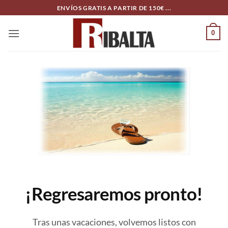
Skip
ENVÍOS GRATIS A PARTIR DE 150€ ...
to
content
0
¡Regresaremos pronto!
Tras unas vacaciones, volvemos listos con