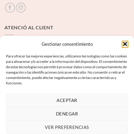
ATENCIÓ AL CLIENT
Contacte
Gestionar consentimiento
Para ofrecer las mejores experiencias, utilizamos tecnologías como las cookies
INFORMACIÓ LEGAL
para almacenar y/o acceder a la información del dispositivo. El consentimiento
de estas tecnologías nos permitirá procesar datos como el comportamiento de
navegación o las identificaciones únicas en este sitio. No consentir o retirar el
Avís Legal
consentimiento, puede afectar negativamente a ciertas características y
funciones.
Termes i condicions
Política de privadesa
ACEPTAR
Política de galetes
DENEGAR
VER PREFERENCIAS
Visa
PayPal
MasterCard