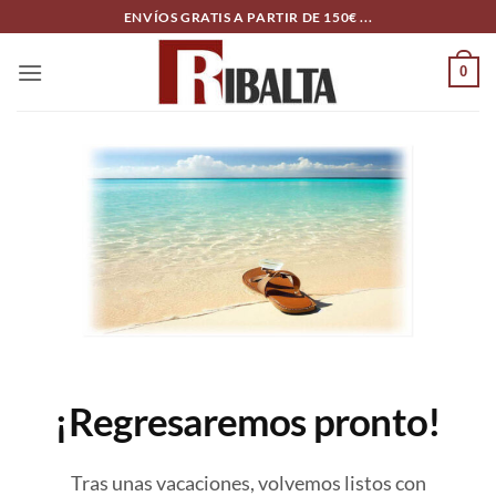
Skip
ENVÍOS GRATIS A PARTIR DE 150€ ...
to
content
0
¡Regresaremos pronto!
Tras unas vacaciones, volvemos listos con