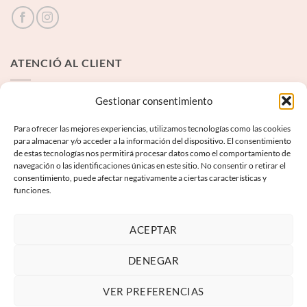
ATENCIÓ AL CLIENT
Contacte
Gestionar consentimiento
Para ofrecer las mejores experiencias, utilizamos tecnologías como las cookies
INFORMACIÓ LEGAL
para almacenar y/o acceder a la información del dispositivo. El consentimiento
de estas tecnologías nos permitirá procesar datos como el comportamiento de
navegación o las identificaciones únicas en este sitio. No consentir o retirar el
Avís Legal
consentimiento, puede afectar negativamente a ciertas características y
funciones.
Termes i condicions
Política de privadesa
ACEPTAR
Política de galetes
DENEGAR
VER PREFERENCIAS
Visa
PayPal
MasterCard