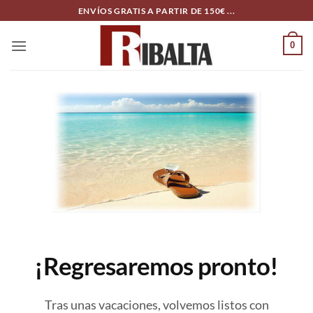
Skip
ENVÍOS GRATIS A PARTIR DE 150€ ...
to
content
0
¡Regresaremos pronto!
Tras unas vacaciones, volvemos listos con