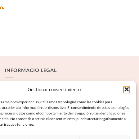
to
.
INFORMACIÓ LEGAL
Avís Legal
Gestionar consentimiento
Termes i condicions
las mejores experiencias, utilizamos tecnologías como las cookies para
 acceder a la información del dispositivo. El consentimiento de estas tecnologías
Política de privadesa
á procesar datos como el comportamiento de navegación o las identificaciones
Política de galetes
e sitio. No consentir o retirar el consentimiento, puede afectar negativamente a
terísticas y funciones.