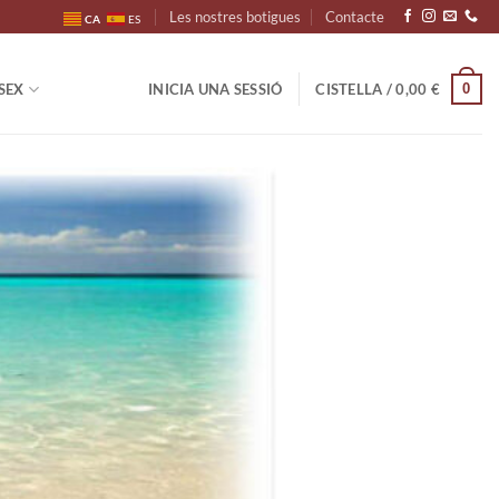
Les nostres botigues
Contacte
CA
ES
0
SEX
INICIA UNA SESSIÓ
CISTELLA /
0,00
€