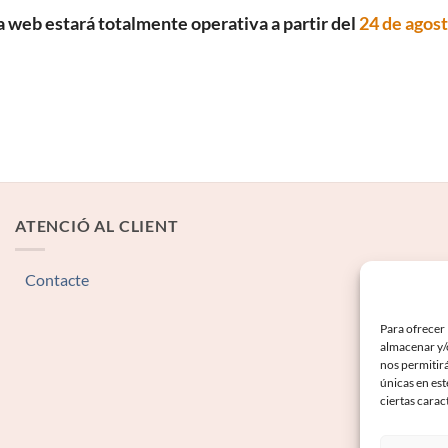
a web estará totalmente operativa a partir del
24 de agos
ATENCIÓ AL CLIENT
Contacte
Para ofrecer 
almacenar y/o
nos permitir
únicas en est
ciertas carac