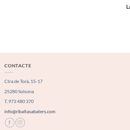
L
CONTACTE
Ctra de Torà, 15-17
25280 Solsona
T. 973 480 370
info@ribaltasabaters.com