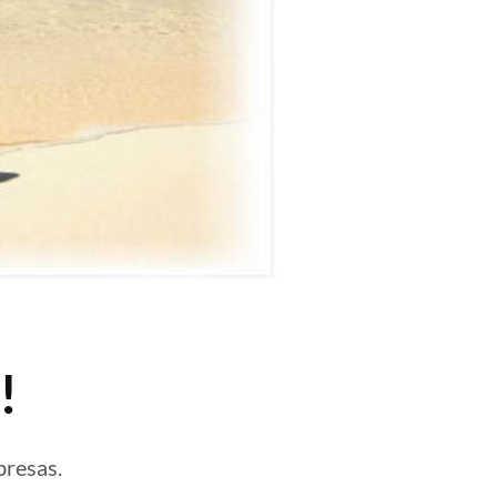
!
presas.