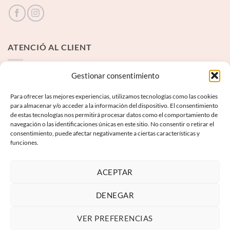
ATENCIÓ AL CLIENT
Contacte
Gestionar consentimiento
Para ofrecer las mejores experiencias, utilizamos tecnologías como las cookies
INFORMACIÓ LEGAL
para almacenar y/o acceder a la información del dispositivo. El consentimiento
de estas tecnologías nos permitirá procesar datos como el comportamiento de
navegación o las identificaciones únicas en este sitio. No consentir o retirar el
Avís Legal
consentimiento, puede afectar negativamente a ciertas características y
funciones.
Termes i condicions
Política de privadesa
ACEPTAR
Política de galetes
DENEGAR
VER PREFERENCIAS
Visa
PayPal
MasterCard