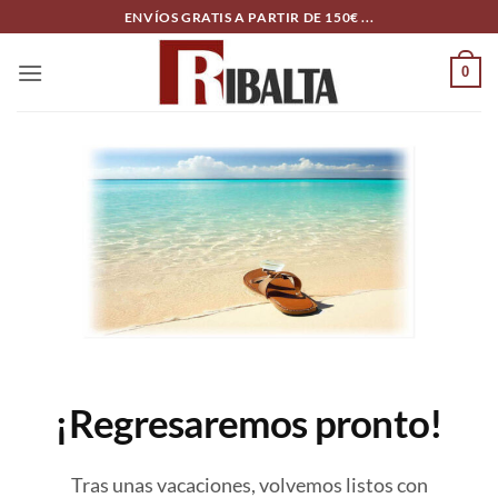
Skip
ENVÍOS GRATIS A PARTIR DE 150€ ...
to
content
0
¡Regresaremos pronto!
Tras unas vacaciones, volvemos listos con