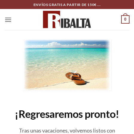
Skip
ENVÍOS GRATIS A PARTIR DE 150€ ...
to
content
0
¡Regresaremos pronto!
Tras unas vacaciones, volvemos listos con