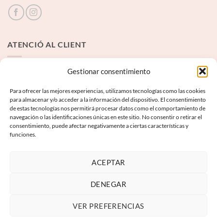
ATENCIÓ AL CLIENT
Contacte
Gestionar consentimiento
Para ofrecer las mejores experiencias, utilizamos tecnologías como las cookies
INFORMACIÓ LEGAL
para almacenar y/o acceder a la información del dispositivo. El consentimiento
de estas tecnologías nos permitirá procesar datos como el comportamiento de
navegación o las identificaciones únicas en este sitio. No consentir o retirar el
Avís Legal
consentimiento, puede afectar negativamente a ciertas características y
funciones.
Termes i condicions
Política de privadesa
ACEPTAR
Política de galetes
DENEGAR
VER PREFERENCIAS
Visa
PayPal
MasterCard