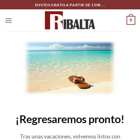
Skip
ENVÍOS GRATIS A PARTIR DE 150€ ...
to
content
0
¡Regresaremos pronto!
Tras unas vacaciones, volvemos listos con