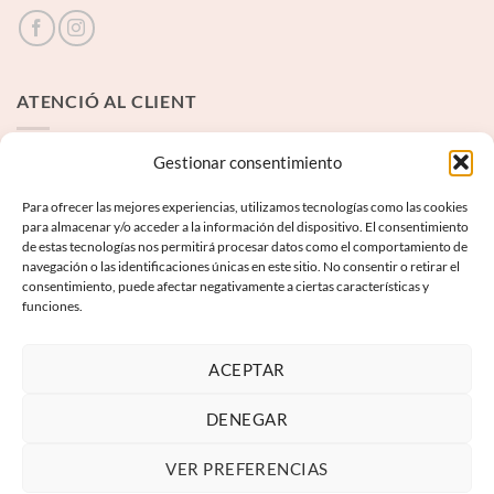
ATENCIÓ AL CLIENT
Contacte
Gestionar consentimiento
Para ofrecer las mejores experiencias, utilizamos tecnologías como las cookies
INFORMACIÓ LEGAL
para almacenar y/o acceder a la información del dispositivo. El consentimiento
de estas tecnologías nos permitirá procesar datos como el comportamiento de
navegación o las identificaciones únicas en este sitio. No consentir o retirar el
Avís Legal
consentimiento, puede afectar negativamente a ciertas características y
funciones.
Termes i condicions
Política de privadesa
ACEPTAR
Política de galetes
DENEGAR
VER PREFERENCIAS
Visa
PayPal
MasterCard