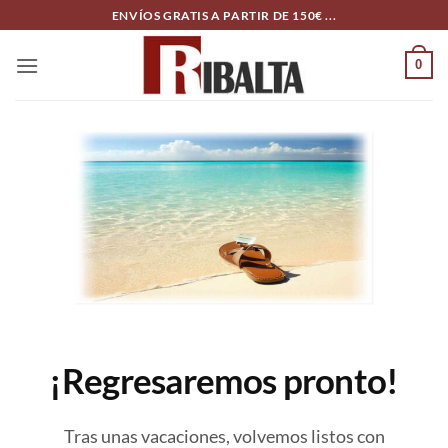
Skip
ENVÍOS GRATIS A PARTIR DE 150€ ...
to
content
0
¡Regresaremos pronto!
Tras unas vacaciones, volvemos listos con