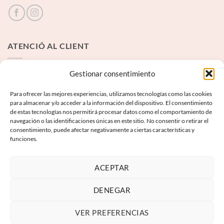
ATENCIÓ AL CLIENT
Contacte
Gestionar consentimiento
Para ofrecer las mejores experiencias, utilizamos tecnologías como las cookies
INFORMACIÓ LEGAL
para almacenar y/o acceder a la información del dispositivo. El consentimiento
de estas tecnologías nos permitirá procesar datos como el comportamiento de
navegación o las identificaciones únicas en este sitio. No consentir o retirar el
Avís Legal
consentimiento, puede afectar negativamente a ciertas características y
funciones.
Termes i condicions
Política de privadesa
ACEPTAR
Política de galetes
DENEGAR
VER PREFERENCIAS
Visa
PayPal
MasterCard