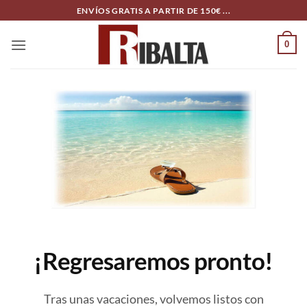
Skip
ENVÍOS GRATIS A PARTIR DE 150€ ...
to
content
0
¡Regresaremos pronto!
Tras unas vacaciones, volvemos listos con