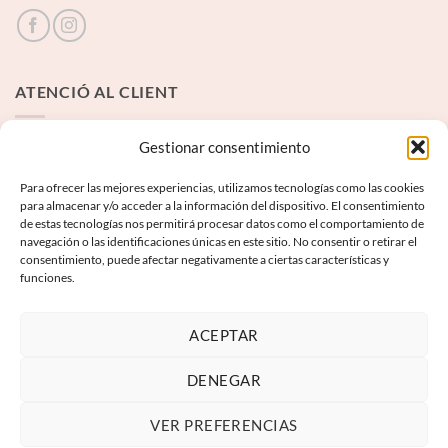
ATENCIÓ AL CLIENT
Contacte
Gestionar consentimiento
Para ofrecer las mejores experiencias, utilizamos tecnologías como las cookies
INFORMACIÓ LEGAL
para almacenar y/o acceder a la información del dispositivo. El consentimiento
de estas tecnologías nos permitirá procesar datos como el comportamiento de
navegación o las identificaciones únicas en este sitio. No consentir o retirar el
Avís Legal
consentimiento, puede afectar negativamente a ciertas características y
funciones.
Termes i condicions
Política de privadesa
ACEPTAR
Política de galetes
DENEGAR
VER PREFERENCIAS
Visa
PayPal
MasterCard