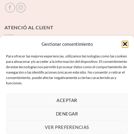
ATENCIÓ AL CLIENT
Contacte
Gestionar consentimiento
Para ofrecer las mejores experiencias, utilizamos tecnologías como las cookies
INFORMACIÓ LEGAL
para almacenar y/o acceder a la información del dispositivo. El consentimiento
de estas tecnologías nos permitirá procesar datos como el comportamiento de
navegación o las identificaciones únicas en este sitio. No consentir o retirar el
Avís Legal
consentimiento, puede afectar negativamente a ciertas características y
funciones.
Termes i condicions
Política de privadesa
ACEPTAR
Política de galetes
DENEGAR
VER PREFERENCIAS
Visa
PayPal
MasterCard