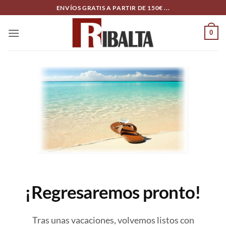
Skip
ENVÍOS GRATIS A PARTIR DE 150€ ...
to
content
0
¡Regresaremos pronto!
Tras unas vacaciones, volvemos listos con