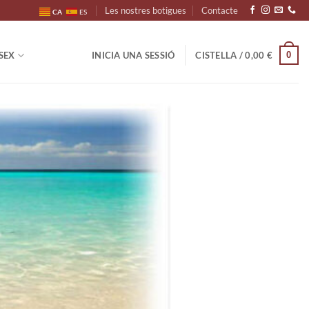
Les nostres botigues
Contacte
CA
ES
0
SEX
INICIA UNA SESSIÓ
CISTELLA /
0,00
€