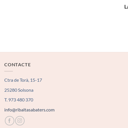
L
CONTACTE
Ctra de Torà, 15-17
25280 Solsona
T. 973 480 370
info@ribaltasabaters.com