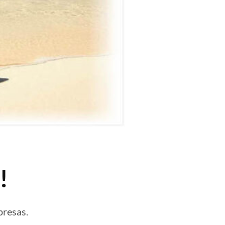
!
presas.