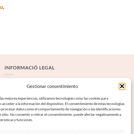
to
.
INFORMACIÓ LEGAL
Avís Legal
Gestionar consentimiento
Termes i condicions
las mejores experiencias, utilizamos tecnologías como las cookies para
 acceder a la información del dispositivo. El consentimiento de estas tecnologías
Política de privadesa
á procesar datos como el comportamiento de navegación o las identificaciones
Política de galetes
e sitio. No consentir o retirar el consentimiento, puede afectar negativamente a
terísticas y funciones.