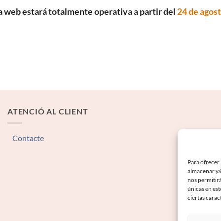
a web estará totalmente operativa a partir del
24 de agos
ATENCIÓ AL CLIENT
Contacte
Para ofrecer 
almacenar y/o
nos permitir
únicas en est
ciertas carac