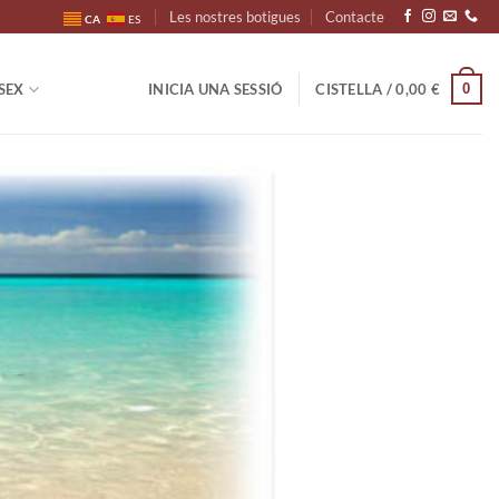
Les nostres botigues
Contacte
CA
ES
0
SEX
INICIA UNA SESSIÓ
CISTELLA /
0,00
€