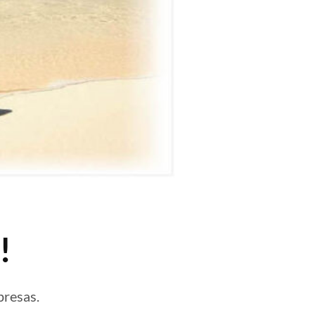
!
presas.