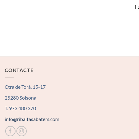
L
CONTACTE
Ctra de Torà, 15-17
25280 Solsona
T. 973 480 370
info@ribaltasabaters.com