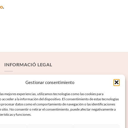
to
.
INFORMACIÓ LEGAL
Avís Legal
Gestionar consentimiento
Termes i condicions
las mejores experiencias, utilizamos tecnologías como las cookies para
 acceder a la información del dispositivo. El consentimiento de estas tecnologías
Política de privadesa
á procesar datos como el comportamiento de navegación o las identificaciones
Política de galetes
e sitio. No consentir o retirar el consentimiento, puede afectar negativamente a
terísticas y funciones.