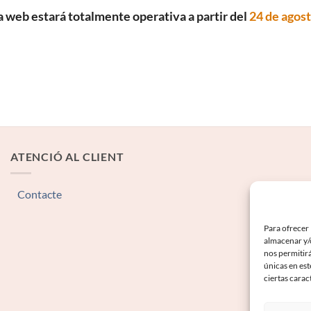
a web estará totalmente operativa a partir del
24 de agos
ATENCIÓ AL CLIENT
Contacte
Para ofrecer 
almacenar y/o
nos permitir
únicas en est
ciertas carac