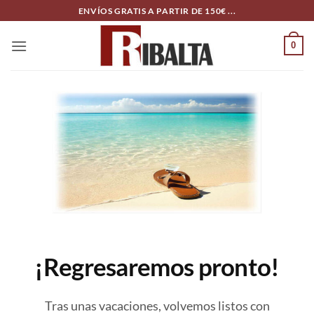
Skip
ENVÍOS GRATIS A PARTIR DE 150€ ...
to
content
0
¡Regresaremos pronto!
Tras unas vacaciones, volvemos listos con