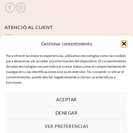
ATENCIÓ AL CLIENT
Contacte
Gestionar consentimiento
Para ofrecer las mejores experiencias, utilizamos tecnologías como las cookies
INFORMACIÓ LEGAL
para almacenar y/o acceder a la información del dispositivo. El consentimiento
de estas tecnologías nos permitirá procesar datos como el comportamiento de
navegación o las identificaciones únicas en este sitio. No consentir o retirar el
Avís Legal
consentimiento, puede afectar negativamente a ciertas características y
funciones.
Termes i condicions
Política de privadesa
ACEPTAR
Política de galetes
DENEGAR
VER PREFERENCIAS
Visa
PayPal
MasterCard